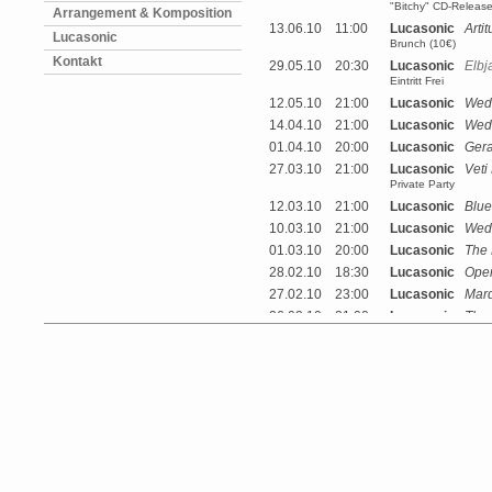
"Bitchy" CD-Release
Arrangement & Komposition
13.06.10
11:00
Lucasonic
Arti
Lucasonic
Brunch (10€)
Kontakt
29.05.10
20:30
Lucasonic
Elbj
Eintritt Frei
12.05.10
21:00
Lucasonic
Wed
14.04.10
21:00
Lucasonic
Wed
01.04.10
20:00
Lucasonic
Gera
27.03.10
21:00
Lucasonic
Veti 
Private Party
12.03.10
21:00
Lucasonic
Blue
10.03.10
21:00
Lucasonic
Wed
01.03.10
20:00
Lucasonic
The
28.02.10
18:30
Lucasonic
Oper
27.02.10
23:00
Lucasonic
Mard
26.02.10
21:00
Lucasonic
The
25.02.10
16:00
Lucasonic
Wor
24.02.10
20:00
Lucasonic
Sup
21.02.10
21:00
Lucasonic
Fair
10.02.10
22:00
Lucasonic
Wed
18.01.10
21:00
Lucasonic
Haf
13.01.10
21:00
Lucasonic
Wed
11.12.09
22:00
Lucasonic
Qua