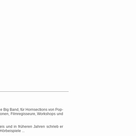
ie Big Band, für Hornsections von Pop-
ionen, Filmregisseure, Workshops und
s und in früheren Jahren schrieb er
Hörbeispiele ...