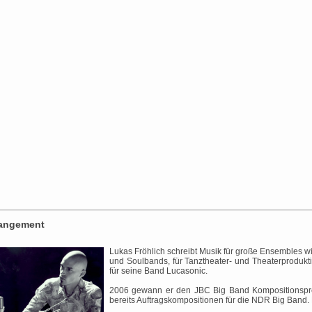
angement
Lukas Fröhlich schreibt Musik für große Ensembles w
und Soulbands, für Tanztheater- und Theaterprodukt
für seine Band Lucasonic.
2006 gewann er den JBC Big Band Kompositionsprei
bereits Auftragskompositionen für die NDR Big Band.